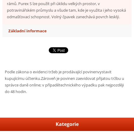
rámů. Purex S lze použít při úklidu velkých prostor, v
potravinářském průmyslu a všude tam, kde je využita i jeho vysoká
odmašťovací schopnost. Volný čpavek zanechává povrch lesklý.
Základní informace
Podle zákona o evidenci tržeb je prodávající povinenvystavit
kupujícímu účtenku.Zároveň je povinen zaevidovat přijatou tržbu u
správce daně online; v případětechnického výpadku pak nejpozději
do 48 hodin.
Kategorie