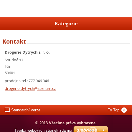
Kategorie
Kontakt
Drogerie Dytrych s. r. o.
Soudná 17
Jičín
50601
prodejna tel.: 777 046 346
drogerie
-dytrych
@seznam.
cz
Standardní verze
To Top
© 2013 Všechna práva vyhrazena.
Tvorba webových stránek zdarma