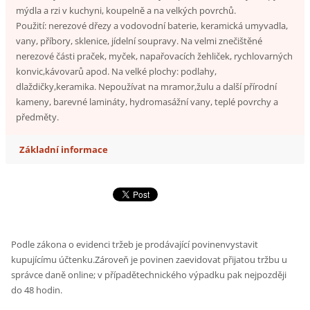
mýdla a rzi v kuchyni, koupelně a na velkých povrchů.
Použití: nerezové dřezy a vodovodní baterie, keramická umyvadla,
vany, příbory, sklenice, jídelní soupravy. Na velmi znečištěné
nerezové části praček, myček, napařovacích žehliček, rychlovarných
konvic,kávovarů apod. Na velké plochy: podlahy,
dlaždičky,keramika. Nepoužívat na mramor,žulu a další přírodní
kameny, barevné lamináty, hydromasážní vany, teplé povrchy a
předměty.
Základní informace
Podle zákona o evidenci tržeb je prodávající povinenvystavit
kupujícímu účtenku.Zároveň je povinen zaevidovat přijatou tržbu u
správce daně online; v případětechnického výpadku pak nejpozději
do 48 hodin.