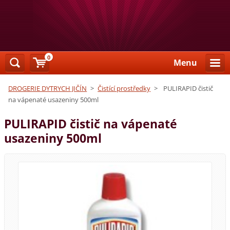
0
Menu
DROGERIE DYTRYCH JIČÍN
>
Čistící prostředky
>
PULIRAPID čistič
na vápenaté usazeniny 500ml
PULIRAPID čistič na vápenaté
usazeniny 500ml