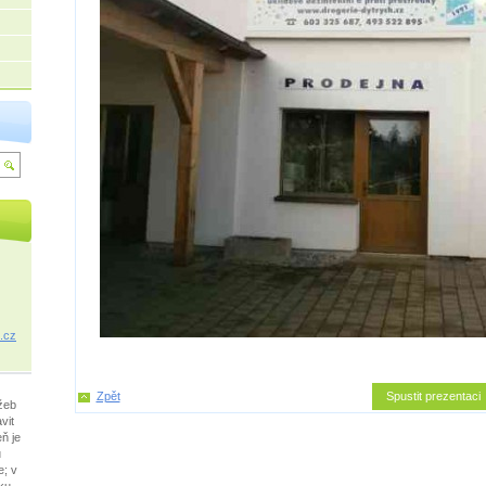
.
cz
Zpět
Spustit prezentaci
žeb
vit
ň je
u
e; v
ku