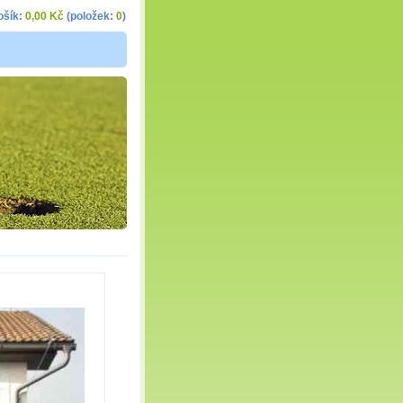
ošík:
0,00 Kč
(položek:
0
)