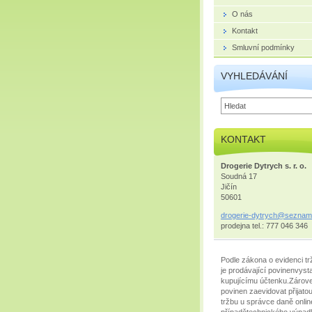
O nás
Kontakt
Smluvní podmínky
VYHLEDÁVÁNÍ
KONTAKT
Drogerie Dytrych s. r. o.
Soudná 17
Jičín
50601
drogerie
-dytrych
@seznam
prodejna tel.: 777 046 346
Podle zákona o evidenci tr
je prodávající povinenvysta
kupujícímu účtenku.Zárove
povinen zaevidovat přijato
tržbu u správce daně onlin
případětechnického výpad