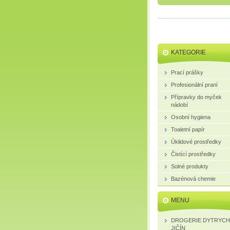
KATEGORIE
Prací prášky
Profesionální praní
Přípravky do myček
nádobí
Osobní hygiena
Toaletní papír
Úklidové prostředky
Čistící prostředky
Solné produkty
Bazénová chemie
MENU
DROGERIE DYTRYCH
JIČÍN